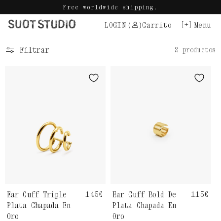
Ir
Free worldwide shipping.
directamente
LOGIN
(
)
Carrito
Menu
al
contenido
Filtrar
2 productos
Ear Cuff Triple
Precio
145€
Ear Cuff Bold De
Precio
115€
habitual
habitu
Plata Chapada En
Plata Chapada En
Oro
Oro