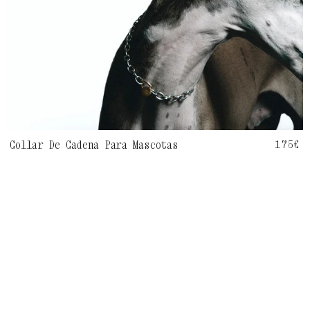
Collar De Cadena Para Mascotas
Preci
175€
habit