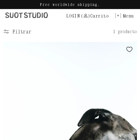
Ir
Free worldwide shipping.
directamente
LOGIN
(
)
Carrito
Menu
al
contenido
Filtrar
1 producto