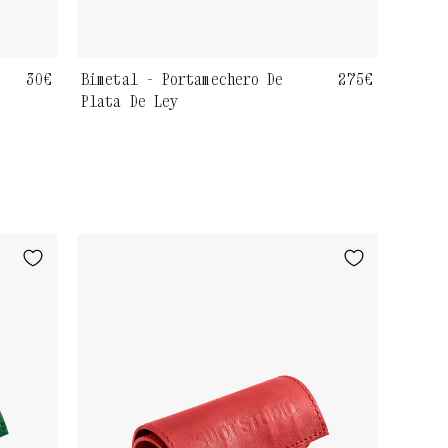
Bimetal - Portamechero De
Precio
275€
Precio
30€
Plata De Ley
habitual
habitual