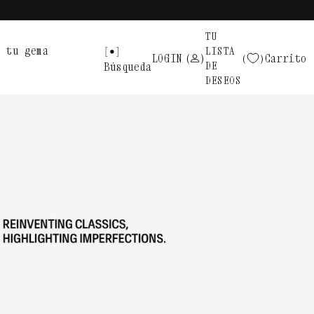
TU
 tu gema
LISTA
LOGIN
(
)
Carrito
DE
Búsqueda
DESEOS