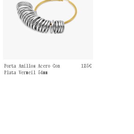
Porta Anillos Acero Con
Precio
125€
Plata Vermeil 54mm
habitual