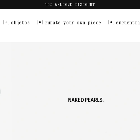
-10% WELCOME DISCOUNT
objetos
curate your own piece
encuentra