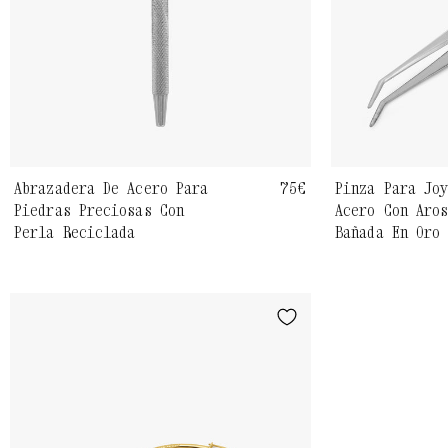
Abrazadera De Acero Para
Precio
75€
Pinza Para Jo
Piedras Preciosas Con
Acero Con Aro
habitual
Perla Reciclada
Bañada En Oro