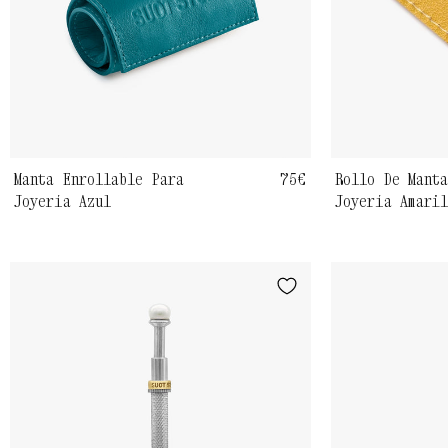
Manta Enrollable Para
Precio
75€
Rollo De Mant
Joyería Azul
Joyería Amari
habitual