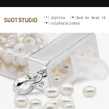
Ir
directamente
al
joyería
how to wear it
contenido
colaboraciones