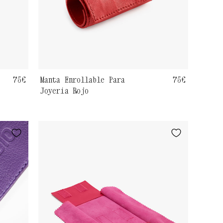
Precio
75€
Manta Enrollable Para
Precio
75€
Joyería Rojo
habitual
habitual