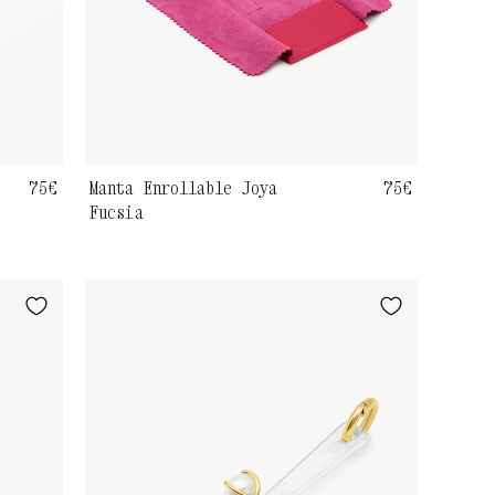
Precio
75€
Manta Enrollable Joya
Precio
75€
Fucsia
habitual
habitual