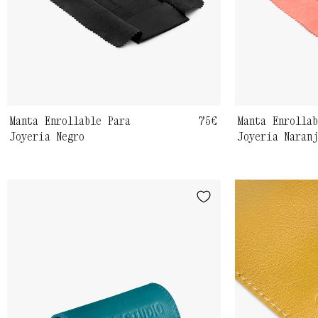
Manta Enrollable Para
Precio
75€
Manta Enrolla
Joyería Negro
Joyería Naran
habitual