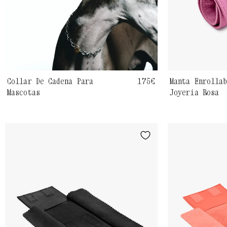
Collar De Cadena Para
Precio
175€
Manta Enrolla
Mascotas
Joyería Rosa
habitual