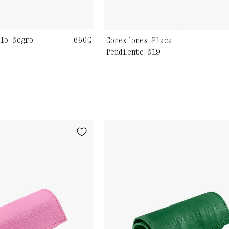
llo Negro
Precio
650€
Conexiones Placa
Pendiente N19
habitual