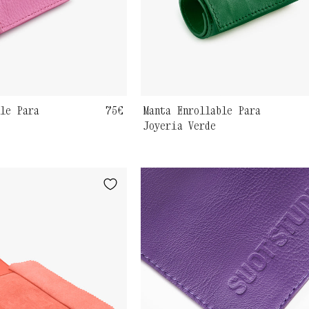
ble Para
Precio
75€
Manta Enrollable Para
Joyería Verde
habitual