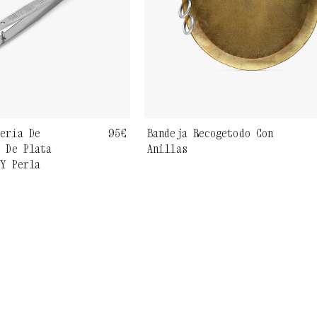
yería De
Precio
95€
Bandeja Recogetodo Con
s De Plata
Anillas
habitual
 Y Perla