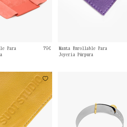
ble Para
Precio
75€
Manta Enrollable Para
ja
Joyería Púrpura
habitual