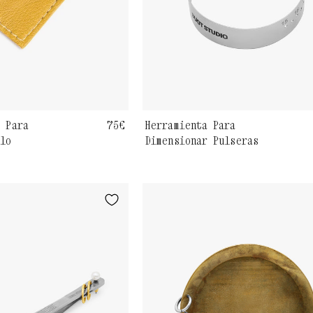
Herramienta Para
a Para
Precio
75€
Dimensionar Pulseras
llo
habitual