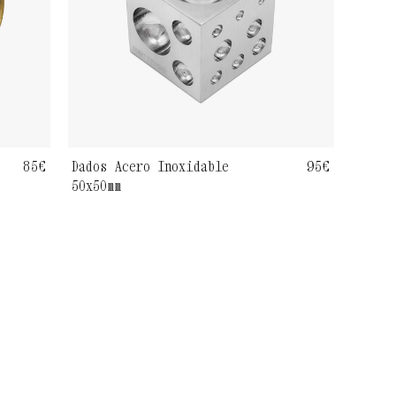
Precio
85€
Dados Acero Inoxidable
Precio
95€
50x50mm
habitual
habitual