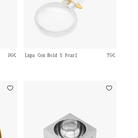
Precio
95€
Lupa Con Hold Y Pearl
Precio
75€
habitual
habitual