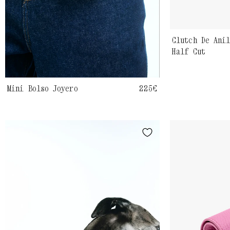
Clutch De Ani
Half Cut
Mini Bolso Joyero
Precio
225€
habitual